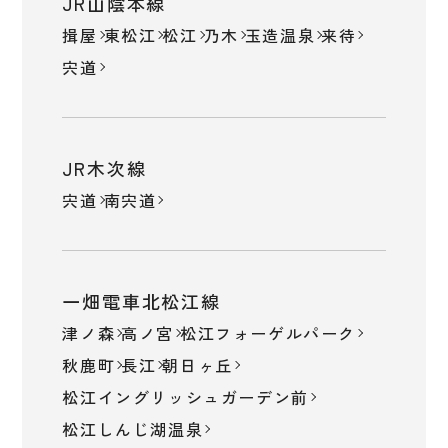
JR山陰本線
揖屋
東松江
松江
乃木
玉造温泉
来待
宍道
JR木次線
宍道
南宍道
一畑電車北松江線
津ノ森
高ノ宮
松江フォーゲルパーク
秋鹿町
長江
朝日ヶ丘
松江イングリッシュガーデン前
松江しんじ湖温泉