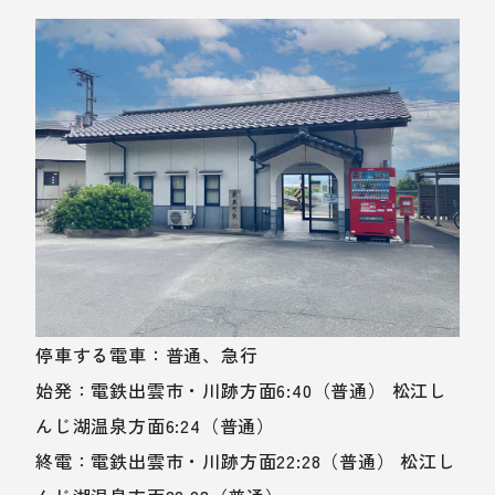
停車する電車：普通、急行
始発：電鉄出雲市・川跡方面6:40（普通） 松江し
んじ湖温泉方面6:24（普通）
終電：電鉄出雲市・川跡方面22:28（普通） 松江し