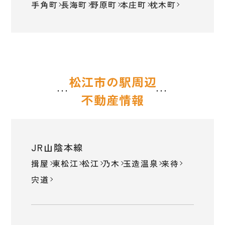
手角町
長海町
野原町
本庄町
枕木町
松江市の駅周辺
不動産情報
JR山陰本線
揖屋
東松江
松江
乃木
玉造温泉
来待
宍道