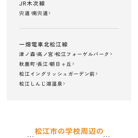
JR木次線
宍道
南宍道
一畑電車北松江線
津ノ森
高ノ宮
松江フォーゲルパーク
秋鹿町
長江
朝日ヶ丘
松江イングリッシュガーデン前
松江しんじ湖温泉
松江市の学校周辺の