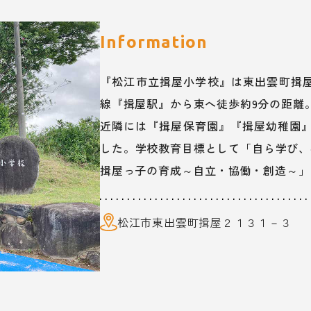
Information
『松江市立揖屋小学校』は東出雲町揖屋
線『揖屋駅』から東へ徒歩約9分の距離
近隣には『揖屋保育園』『揖屋幼稚園』が
した。学校教育目標として「自ら学び、
揖屋っ子の育成～自立・協働・創造～」
松江市東出雲町揖屋２１３１－３