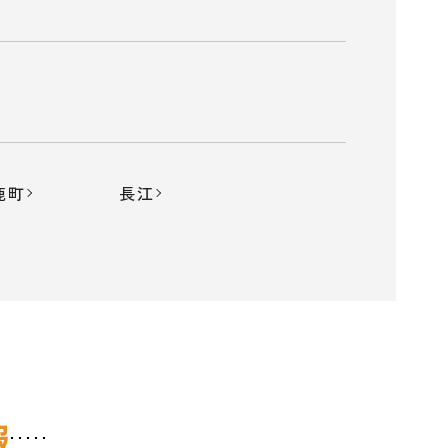
鹿町
長江
報