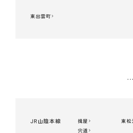
東出雲町
JR山陰本線
揖屋
東松
宍道