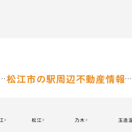
松江市の駅周辺
不動産情報
江
松江
乃木
玉造