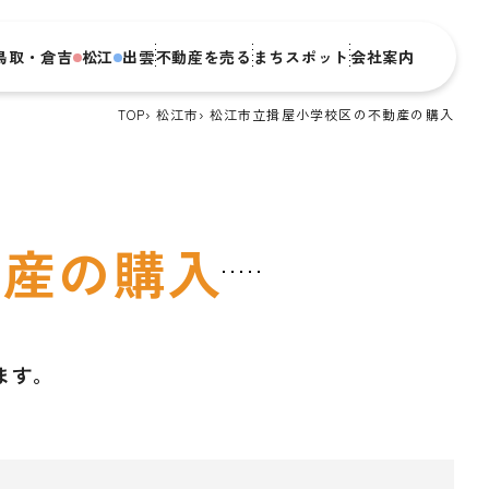
鳥取・倉吉
松江
出雲
不動産を売る
まちスポット
会社案内
TOP
松江市
松江市立揖屋小学校区の不動産の購入
動産の購入
ます。