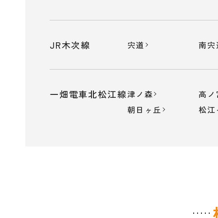
JR木次線
宍道
南宍
一畑電車北松江線
津ノ森
高ノ
朝日ヶ丘
松江