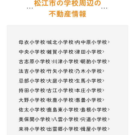
松江市の学校周辺の
不動産情報
母衣小学校
城北小学校
内中原小学校
中央小学校
雑賀小学校
津田小学校
古志原小学校
川津小学校
朝酌小学校
法吉小学校
竹矢小学校
乃木小学校
忌部小学校
大庭小学校
生馬小学校
持田小学校
古江小学校
本庄小学校
大野小学校
秋鹿小学校
惠曇小学校
佐太小学校
鹿島東小学校
島根小学校
美保関小学校
八雲小学校
宍道小学校
来待小学校
出雲郷小学校
揖屋小学校