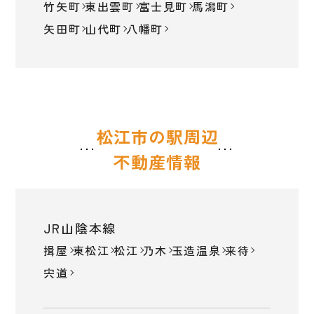
竹矢町
東出雲町
富士見町
馬潟町
矢田町
山代町
八幡町
松江市の駅周辺
不動産情報
JR山陰本線
揖屋
東松江
松江
乃木
玉造温泉
来待
宍道