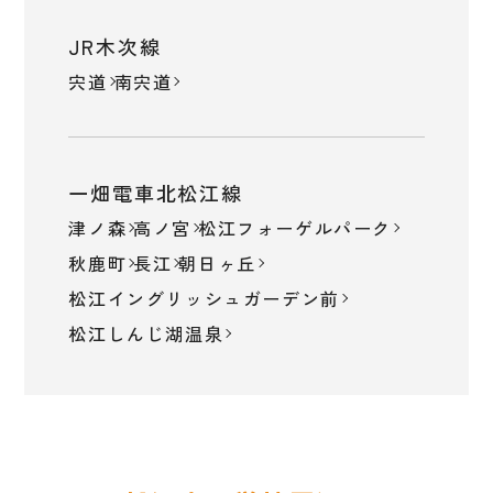
JR木次線
宍道
南宍道
一畑電車北松江線
津ノ森
高ノ宮
松江フォーゲルパーク
秋鹿町
長江
朝日ヶ丘
松江イングリッシュガーデン前
松江しんじ湖温泉