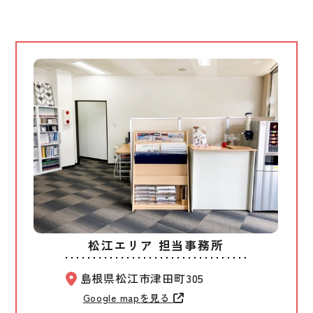
えるクリニックとして利用されています。
に力
スク
（2
松江エリア 担当事務所
島根県松江市津田町305
Google mapを見る