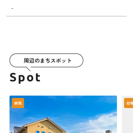
-
周辺のまちスポット
Spot
病院
幼