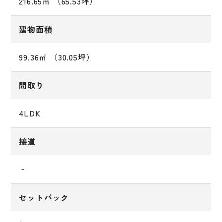
216.65㎡ （65.53坪）
建物面積
99.36㎡ （30.05坪）
間取り
4LDK
接道
‐
セットバック