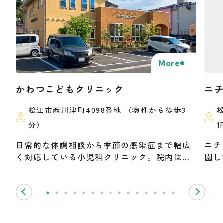
More
かわつこどもクリニック
ニ
松江市西川津町4098番地 （物件から徒歩3
分）
日常的な体調相談から季節の感染症まで幅広
ニチ
く対応している小児科クリニック。院内は感
園し
染症状のある子どもとない子どもで入口や待
「お
合スペースを分け、個室やキッズスペース、
保育
子供用トイレ、授乳スペースも完備。電話や
子ど
ウェブ予約に対応しており、スムーズに受診
菜栽
できます。地域の子どもたちの健康管理を支
ざま