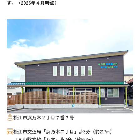
す。（2026年４月時点）
松江市浜乃木２丁目７番７号
松江市交通局「浜乃木二丁目」歩3分（約217m）
ＪＲ山陰本線「乃木」歩7分（約553m）