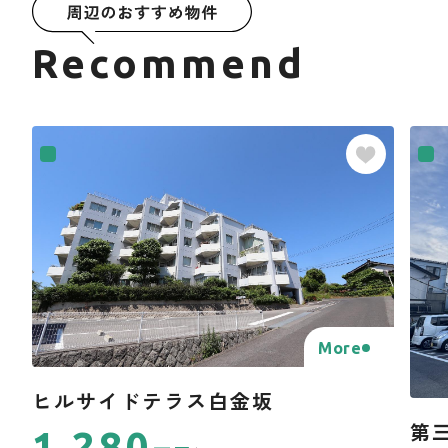
Recommend
More
ヒルサイドテラス白金坂
第
1,280